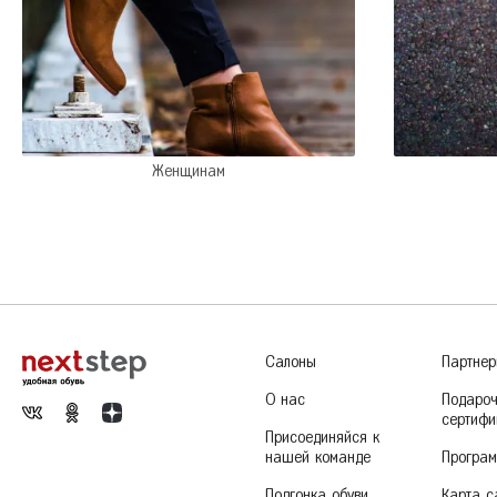
Сандалии
Кроссовки
П
Ж
Железногорск
Сабо
Р
К
Казань
Калуга
Красногорск
Женщинам
Краснодар
Красноярск
Курск
Салоны
Партне
О нас
Подаро
сертифи
Присоединяйся к
нашей команде
Програм
Подгонка обуви
Карта с