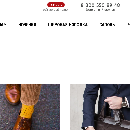
8 800 550 89 48
276
бесплатный звонок
сейчас выбирают
НАМ
НОВИНКИ
ШИРОКАЯ КОЛОДКА
САЛОНЫ
Мужские аксессуары
Женские аксессуары
Кошельки
Зонты
С
Липецк
Самара
Обложки для документов
Сумки
Санкт-Петербу
Нижний Новгород
Ремни
Кошельки
Саратов
Продолжить покупки
Оформи
Новосибирск
Сочи
Обложки для документов
Ставрополь
Омск
Орёл
Т
Тамбов