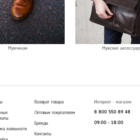
Тверь
Пермь
Тольятти
Тула
Ростов-на-Дону
Тюмень
Рязань
У
Уфа
Мужчинам
Мужские аксессуа
36
37
38
39
40
Ч
Челябинск
Чита
Я
Ярославль
ры
Возврат товара
Интернет - магазин
8 800 550 89 48
чные
Оптовым покупателям
каты
09:00 - 18:00
Бренды
ма лояльности
Контакты
айта