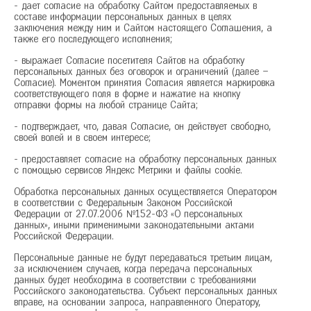
- дает согласие на обработку Сайтом предоставляемых в
Сочи
составе информации персональных данных в целях
Ставрополь
заключения между ним и Сайтом настоящего Соглашения, а
также его последующего исполнения;
Т
Тамбов
- выражает Согласие посетителя Сайтов на обработку
Тверь
персональных данных без оговорок и ограничений (далее –
Тольятти
Согласие). Моментом принятия Согласия является маркировка
соответствующего поля в форме и нажатие на кнопку
Тула
отправки формы на любой странице Сайта;
Тюмень
- подтверждает, что, давая Согласие, он действует свободно,
У
своей волей и в своем интересе;
Уфа
- предоставляет согласие на обработку персональных данных
Ч
Челябинск
с помощью сервисов Яндекс Метрики и файлы cookie.
Чита
Обработка персональных данных осуществляется Оператором
Я
Ярославль
в соответствии с Федеральным Законом Российской
Федерации от 27.07.2006 №152-ФЗ «О персональных
данных», иными применимыми законодательными актами
Российской Федерации.
Персональные данные не будут передаваться третьим лицам,
за исключением случаев, когда передача персональных
36
37
38
39
40
данных будет необходима в соответствии с требованиями
Российского законодательства. Субъект персональных данных
вправе, на основании запроса, направленного Оператору,