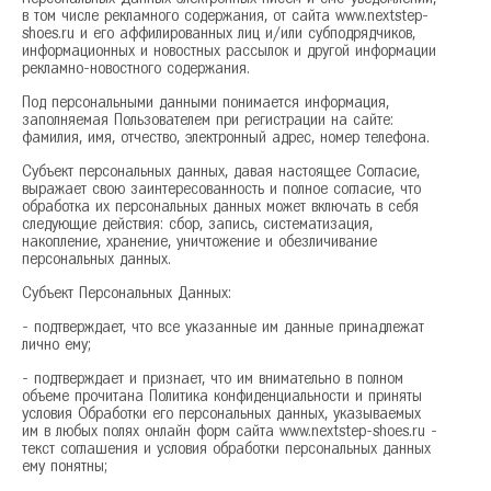
в том числе рекламного содержания, от сайта www.nextstep-
Красногорск
shoes.ru и его аффилированных лиц и/или субподрядчиков,
Краснодар
информационных и новостных рассылок и другой информации
рекламно-новостного содержания.
Красноярск
Курск
Под персональными данными понимается информация,
заполняемая Пользователем при регистрации на сайте:
фамилия, имя, отчество, электронный адрес, номер телефона.
Л
Липецк
Субъект персональных данных, давая настоящее Согласие,
Н
Нижний Новгород
выражает свою заинтересованность и полное согласие, что
обработка их персональных данных может включать в себя
Новосибирск
следующие действия: сбор, запись, систематизация,
накопление, хранение, уничтожение и обезличивание
О
Омск
персональных данных.
Орёл
Субъект Персональных Данных:
П
Пермь
- подтверждает, что все указанные им данные принадлежат
лично ему;
Р
Ростов-на-Дону
Рязань
- подтверждает и признает, что им внимательно в полном
объеме прочитана Политика конфиденциальности и приняты
условия Обработки его персональных данных, указываемых
С
Самара
им в любых полях онлайн форм сайта www.nextstep-shoes.ru -
текст соглашения и условия обработки персональных данных
Санкт-Петербург
ему понятны;
Саратов