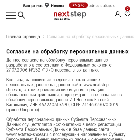
Москва
276
Ваш регион:
сейчас выбирают
0
Выбор города
Главная страница
Согласие на обработку персональных данных
Укажите ваш город
Согласие на обработку персональных данных
Город
Данное согласие на обработку персональных данных
разработано в соответствии с Федеральным законом от
Москва
27.07.2006 №152-ФЗ «О персональных данных».
Санкт-Петербург
Все лица, заполнившие сведения, составляющие
персональные данные на данном сайте www.nextstep-
Б
Белгород
shoes.ru, а также разместившие иную информацию
Оформить заказ
обозначенными действиями, подтверждают свое согласие на
В
Волгоград
обработку персональных данных ИП Несенюк Евгений
Витальевич, ИНН 463230307390, ОГРН 311463230700019
Е
(далее Оператор).
Екатеринбург
Продолжить покупки
Обработка персональных данных Субъекта Персональных
Ж
Железногорск
Данных осуществляется исключительно в целях регистрации
Субъекта Персональных Данных в базе данных сайта
К
Казань
www.nextstep-shoes.ru с последующим направлением Субъекту
Калуга
Персональных Данных электронных писем и смс-уведомлений,