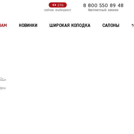
8 800 550 89 48
276
бесплатный звонок
сейчас выбирают
НАМ
НОВИНКИ
ШИРОКАЯ КОЛОДКА
САЛОНЫ
Мужские аксессуары
Женские аксессуары
Кошельки
Зонты
С
Липецк
Самара
Обложки для документов
Сумки
уфли
Санкт-Петербу
Нижний Новгород
Ремни
Кошельки
Саратов
Продолжить покупки
Оформи
Новосибирск
Сочи
Обложки для документов
Ставрополь
Омск
Орёл
Т
Тамбов