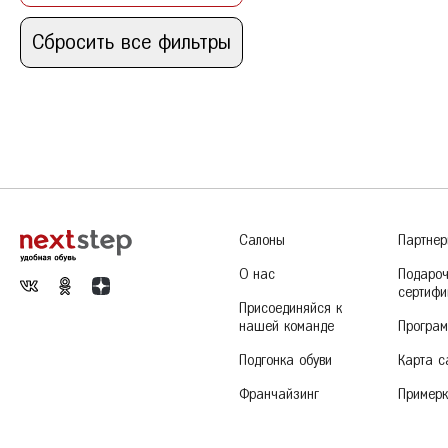
Сандалии
По уменьшению цены
Кроссовки
П
Ж
Железногорск
По популярности
Сабо
Р
По новизне
К
Казань
Калуга
Красногорск
Краснодар
Красноярск
Курск
Салоны
Партне
О нас
Подаро
сертифи
Присоединяйся к
нашей команде
Програм
Подгонка обуви
Карта с
Франчайзинг
Пример