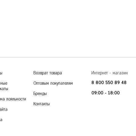
Тверь
Пермь
Тольятти
Тула
Ростов-на-Дону
Тюмень
Рязань
36
37
38
39
40
У
Уфа
Ч
Челябинск
Чита
ры
Возврат товара
Интернет - магазин
Я
Ярославль
8 800 550 89 48
чные
Оптовым покупателям
каты
09:00 - 18:00
Бренды
ма лояльности
Контакты
айта
ка