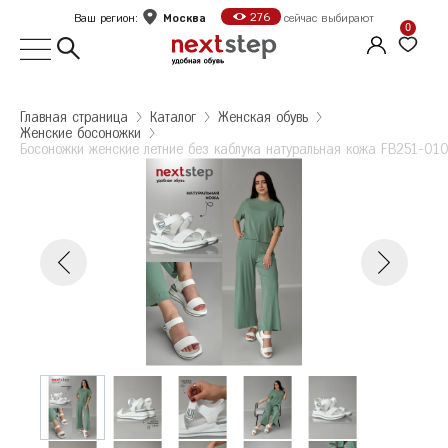
Москва
276
Ваш регион:
сейчас выбирают
0
Выбор города
Главная страница
Kаталог
Женская обувь
Женские босоножки
Укажите ваш город
Босоножки женские летние без каблука натуральная кожа FB251-01
Город
Босоножки женские летние без каблука
Москва
натуральная кожа FB251-010
Босоножки женские летние без каблука
Санкт-Петербург
Размер: 37
натуральная кожа FB251-010
Колличество: 1
Б
Белгород
2 095 ₽
Количество: 1
В
Волгоград
2 095 ₽
Е
Екатеринбург
Ж
Железногорск
Оформить заказ
К
Казань
Калуга