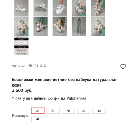
Красногорск
Продолжить покупки
Краснодар
Красноярск
Курск
Л
Липецк
Н
Нижний Новгород
Новосибирск
О
Артикул
FB251-010
Омск
Орёл
Босоножки женские летние без каблука натуральная
П
Пермь
кожа
3 502 руб.
Р
Ростов-на-Дону
* без учета личной скидки на Wildberries
Рязань
36
37
38
39
40
С
Самара
Размер:
41
Санкт-Петербург
Саратов