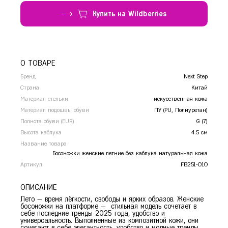
Сочи
Купить на Wildberries
Ставрополь
Т
Тамбов
Тверь
Тольятти
О ТОВАРЕ
Тула
Бренд
Next Step
Тюмень
Страна
Китай
Материал стельки
искусственная кожа
У
Уфа
Материал подошвы обуви
ПУ (PU, Полиуретан)
Ч
Челябинск
Полнота обуви (EUR)
G (7)
Чита
Высота каблука
4.5 см
Название товара
Я
Ярославль
Босоножки женские летние без каблука натуральная кожа
Артикул
FB251-010
ОПИСАНИЕ
36
37
38
39
40
Лето — время лёгкости, свободы и ярких образов. Женские
босоножки на платформе — стильная модель сочетает в
себе последние тренды 2025 года, удобство и
универсальность. Выполненные из композитной кожи, они
сочетают в себе элегантность, удобство и модные тренды.