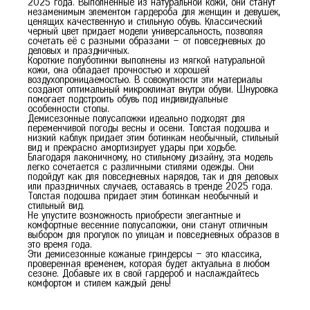
36
37
38
39
40
2025 года. Выполненные из натуральной кожи, они станут
незаменимым элементом гардероба для женщин и девушек,
ценящих качественную и стильную обувь. Классический
черный цвет придает модели универсальность, позволяя
сочетать её с разными образами – от повседневных до
деловых и праздничных.
Короткие полуботинки выполнены из мягкой натуральной
кожи, она обладает прочностью и хорошей
воздухопроницаемостью. В совокупности эти материалы
создают оптимальный микроклимат внутри обуви. Шнуровка
помогает подстроить обувь под индивидуальные
особенности стопы.
Демисезонные полусапожки идеально подходят для
переменчивой погоды весны и осени. Толстая подошва и
низкий каблук придает этим ботинкам необычный, стильный
вид и прекрасно амортизирует удары при ходьбе.
Благодаря лаконичному, но стильному дизайну, эта модель
легко сочетается с различными стилями одежды. Они
подойдут как для повседневных нарядов, так и для деловых
или праздничных случаев, оставаясь в тренде 2025 года.
Толстая подошва придает этим ботинкам необычный и
стильный вид.
Не упустите возможность приобрести элегантные и
комфортные весенние полусапожки, они станут отличным
выбором для прогулок по улицам и повседневных образов в
это время года.
Эти демисезонные кожаные гриндерсы – это классика,
проверенная временем, которая будет актуальна в любом
сезоне. Добавьте их в свой гардероб и наслаждайтесь
комфортом и стилем каждый день!