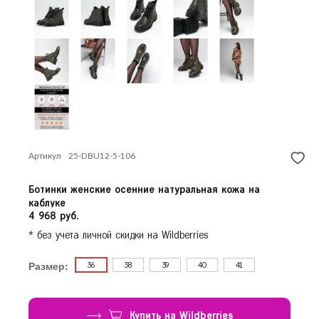
Красногорск
Продолжить покупки
Краснодар
Красноярск
Курск
Л
Липецк
Н
Нижний Новгород
Новосибирск
Артикул
25-DBU12-5-106
О
Омск
Орёл
Ботинки женские осенние натуральная кожа на
П
каблуке
Пермь
4 968 руб.
Р
Ростов-на-Дону
* без учета личной скидки на Wildberries
Рязань
Размер:
36
38
39
40
41
С
Самара
Санкт-Петербург
Саратов
Купить на Wildberries