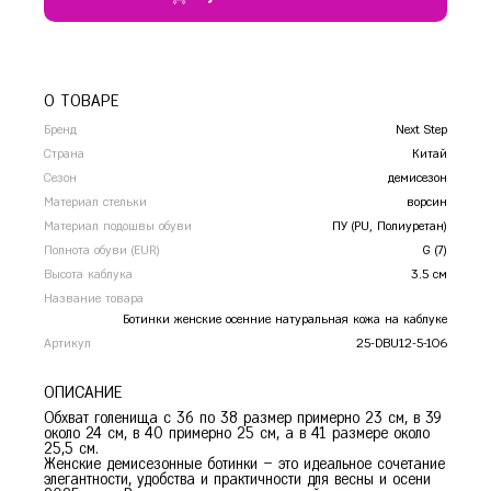
Сочи
Ставрополь
Т
Тамбов
О ТОВАРЕ
Тверь
Тольятти
Бренд
Next Step
Страна
Тула
Китай
Сезон
демисезон
Тюмень
Материал стельки
ворсин
У
Уфа
Материал подошвы обуви
ПУ (PU, Полиуретан)
Полнота обуви (EUR)
G (7)
Ч
Челябинск
Высота каблука
3.5 см
Чита
Название товара
Я
Ярославль
Ботинки женские осенние натуральная кожа на каблуке
Артикул
25-DBU12-5-106
ОПИСАНИЕ
Обхват голенища с 36 по 38 размер примерно 23 см, в 39
около 24 см, в 40 примерно 25 см, а в 41 размере около
25,5 см.
Женские демисезонные ботинки – это идеальное сочетание
элегантности, удобства и практичности для весны и осени