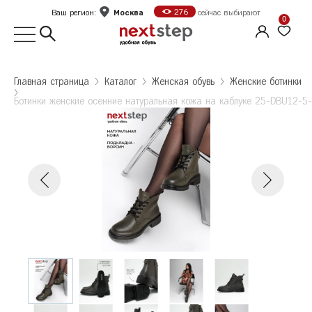
Москва
276
Ваш регион:
сейчас выбирают
0
Выбор города
Главная страница
Kаталог
Женская обувь
Женские ботинки
Укажите ваш город
Ботинки женские осенние натуральная кожа на каблуке 25-DBU12-5
Город
Москва
Ботинки женские осенние натуральная кожа на
каблуке 25-DBU12-5-106
Ботинки женские осенние натуральная
Санкт-Петербург
кожа на каблуке 25-DBU12-5-106
Размер: 37
Колличество: 1
Б
Белгород
2 095 ₽
Количество: 1
В
Волгоград
2 095 ₽
Е
Екатеринбург
Ж
Железногорск
Оформить заказ
К
Казань
Калуга