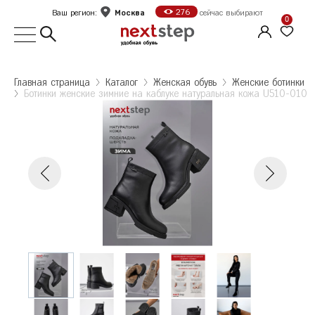
Москва
276
Ваш регион:
сейчас выбирают
0
Выбор города
Главная страница
Kаталог
Женская обувь
Женские ботинки
Ботинки женские зимние на каблуке натуральная кожа U510-010
Укажите ваш город
Город
Москва
Ботинки женские зимние на каблуке
натуральная кожа U510-010
Ботинки женские зимние на каблуке
Санкт-Петербург
натуральная кожа U510-010
Размер: 37
Колличество: 1
Б
Белгород
2 095 ₽
Количество: 1
В
Волгоград
2 095 ₽
Е
Екатеринбург
Ж
Железногорск
Оформить заказ
К
Казань
Калуга