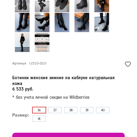
Красногорск
Продолжить покупки
Краснодар
Красноярск
Курск
Л
Липецк
Н
Нижний Новгород
Новосибирск
Артикул
U510-010
О
Омск
Орёл
Ботинки женские зимние на каблуке натуральная
кожа
П
Пермь
6 533 руб.
Р
* без учета личной скидки на Wildberries
Ростов-на-Дону
Рязань
36
37
38
39
40
Размер:
С
Самара
41
Санкт-Петербург
Саратов