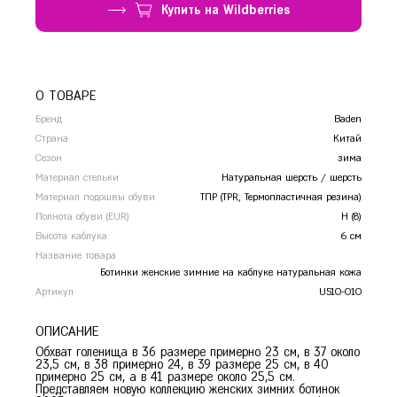
Купить на Wildberries
Сочи
Ставрополь
Т
Тамбов
Тверь
О ТОВАРЕ
Тольятти
Бренд
Baden
Тула
Страна
Китай
Тюмень
Сезон
зима
У
Уфа
Материал стельки
Натуральная шерсть / шерсть
Материал подошвы обуви
ТПР (TPR, Термопластичная резина)
Ч
Челябинск
Полнота обуви (EUR)
H (8)
Чита
Высота каблука
6 см
Я
Название товара
Ярославль
Ботинки женские зимние на каблуке натуральная кожа
Артикул
U510-010
ОПИСАНИЕ
Обхват голенища в 36 размере примерно 23 см, в 37 около
23,5 см, в 38 примерно 24, в 39 размере 25 см, в 40
примерно 25 см, а в 41 размере около 25,5 см.
Представляем новую коллекцию женских зимних ботинок
36
37
38
39
40