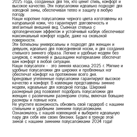
2025 года, созданных для тех, кто ценит стиль, комфорт и
высокое качество. Эти полусапожки идеально подходят для
холодной зимы, обеспечивая тепло и защиту в любую
погоду.
Наши короткие полусапожки черного цвета изготовлены из
натуральной кожи, что гарантирует долговечность и
элегантный внешний вид. Съемная стелька с
ортопедическим эффектом и устойчивый каблук обеспечиват
максимальный комфорт ходьбе, даже на скользкой
поверхности.
Эти ботильоны универсальны и подходят для женщин и
девушек, идеально для повседневной носки, и для создания
стильного зимнего образа. Легкие и удобные модели без
шнурков, с молнией и дышащими материалами обеспечат
вам комфорт в любой ситуации.
Наши полусапоги - это зимняя классика 2025 г. Мягкие и
удобные полусапожки для широких и проблемных ног
обеспечат комфорт на протяжении всего дня.
Брендовые утепленные полусапожки гарантируют высокое
качество и комфорт. В коллекции представлены зимние
модели, идеальные для холодной погоды. Широкий
размерный ряд позволяет подобрать полусапожки для
женщин с различными размерами стопы, включая большие
размеры и полные ноги.
Не упустите возможность обновить свой гардероб с нашими
стильными и удобными зимними полусапожками.
Ознакомьтесь с нашей коллекцией и выберите идеальную
пару для себя или своих близких. Будьте в тренде этой
зимой с нашими зимними полусапожками 2024 года!