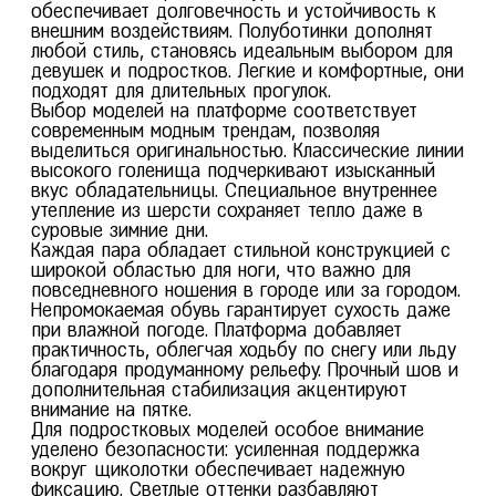
обеспечивает долговечность и устойчивость к
внешним воздействиям. Полуботинки дополнят
любой стиль, становясь идеальным выбором для
девушек и подростков. Легкие и комфортные, они
подходят для длительных прогулок.
Выбор моделей на платформе соответствует
современным модным трендам, позволяя
выделиться оригинальностью. Классические линии
высокого голенища подчеркивают изысканный
вкус обладательницы. Специальное внутреннее
36
37
38
39
40
утепление из шерсти сохраняет тепло даже в
суровые зимние дни.
Ботинки женские зимние натуральная кожа спортивные 42-ZBE34
Каждая пара обладает стильной конструкцией с
широкой областью для ноги, что важно для
Размер: 37
повседневного ношения в городе или за городом.
Колличество: 1
Непромокаемая обувь гарантирует сухость даже
при влажной погоде. Платформа добавляет
практичность, облегчая ходьбу по снегу или льду
благодаря продуманному рельефу. Прочный шов и
дополнительная стабилизация акцентируют
внимание на пятке.
Для подростковых моделей особое внимание
уделено безопасности: усиленная поддержка
вокруг щиколотки обеспечивает надежную
фиксацию. Светлые оттенки разбавляют