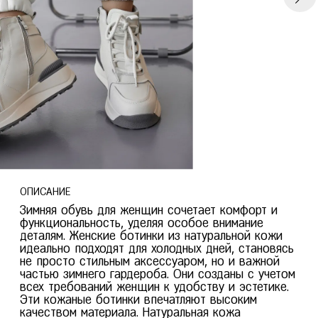
Тверь
Пермь
Тольятти
Тула
Ростов-на-Дону
Тюмень
Рязань
У
Уфа
Ч
Челябинск
Чита
Я
Ярославль
ОПИСАНИЕ
Зимняя обувь для женщин сочетает комфорт и
функциональность, уделяя особое внимание
деталям. Женские ботинки из натуральной кожи
идеально подходят для холодных дней, становясь
не просто стильным аксессуаром, но и важной
частью зимнего гардероба. Они созданы с учетом
всех требований женщин к удобству и эстетике.
Эти кожаные ботинки впечатляют высоким
качеством материала. Натуральная кожа