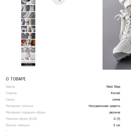
Сандалии
Кроссовки
П
Ж
Железногорск
Сабо
Р
К
Казань
Калуга
Красногорск
Краснодар
Красноярск
Курск
О ТОВАРЕ
Бренд
Next Step
Страна
Китай
Сезон
зима
Материал стельки
Натуральная шерсть
Материал подошвы обуви
резина
Полнота обуви (EUR)
G (7)
Высота каблука
3 см