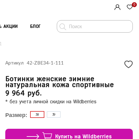
0
% АКЦИИ
БЛОГ
1
Артикул
42-ZBE34-1-111
Средства по уходу за обувью
Ремни
Ботинки женские зимние
Стельки и полустельки
Шарфы и платки
натуральная кожа спортивные
-1-111
2 095 ₽
9 964 руб.
рг
Шарфы и платки
Перчатки
* без учета личной скидки на Wildberries
Сумки
Стельки и полустельки
Размер:
38
39
Средства по уходу за обувью
Купить на Wildberries
ть заказ