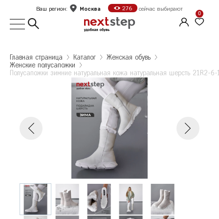
Москва
276
Ваш регион:
сейчас выбирают
0
Выбор города
Главная страница
Kаталог
Женская обувь
Женские полусапожки
Укажите ваш город
Полусапожки зимние натуральная кожа натуральная шерсть 21R2-6
Город
Москва
Полусапожки зимние натуральная кожа
Полусапожки зимние натуральная кожа
натуральная шерсть 21R2-6-120Z
Санкт-Петербург
натуральная шерсть 21R2-6-120Z
Размер: 37
Б
Белгород
Колличество: 1
2 095 ₽
Количество: 1
В
Волгоград
2 095 ₽
Е
Екатеринбург
Ж
Железногорск
Оформить заказ
К
Казань
Калуга