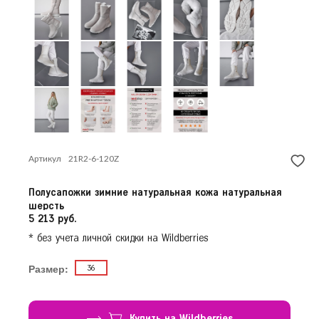
Красногорск
Продолжить покупки
Краснодар
Красноярск
Курск
Л
Липецк
Н
Нижний Новгород
Новосибирск
О
Артикул
21R2-6-120Z
Омск
Орёл
Полусапожки зимние натуральная кожа натуральная
П
Пермь
шерсть
5 213 руб.
Р
Ростов-на-Дону
* без учета личной скидки на Wildberries
Рязань
Размер:
36
С
Самара
Санкт-Петербург
Саратов
Купить на Wildberries