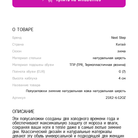
Сочи
Ставрополь
Т
Тамбов
Тверь
О ТОВАРЕ
Тольятти
Бренд
Next Step
Тула
Страна
Китай
Тюмень
Сезон
зима
Материал стельки
натуральная шерсть
У
Уфа
Материал подошвы обуви
ТПР (TPR, Термопластичная резина)
Ч
Полнота обуви (EUR)
Челябинск
G (7)
Высота каблука
4 см
Чита
Название товара
Я
Ярославль
Полусапожки зимние натуральная кожа натуральная шерсть
Артикул
21R2-6-120Z
ОПИСАНИЕ
Эти полусапожки созданы для холодного времени года и
обеспечивают максимальную защиту от мороза и влаги,
сохраняя ваши ноги в тепле даже в самые лютые зимние
дни. Классический дизайн и натуральные материалы
делают эту обувь универсальной и подходящей для женщин