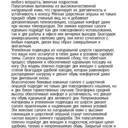
любого возраста, включая подростков.
Полусапожки выполнены из высококачественной
натуральной кожи, что гарантирует их долговечность и
36
37
38
39
40
устойчивость к износу. Мягкая шерстяная опушка не только
придаёт обуви стильный вид, но и добавляет
дополнительную теплоизоляцию, создавая комфорт даже
при низких температурах. Эти зимние короткие сапоги
идеально подойдут как для повседневного использования,
так и для работы в офисе или вечерних выходов. Благодаря
универсальному светлому цвету, они легко сочетаются с
любым нарядом, делая ваш образ завершённым и
элегантным.
Утеплённая подкладка из натуральной шерсти гарантирует,
что ваши ноги останутся в тепле даже в условиях суровой
зимы. Сапоги оснащены молнией сбоку, что облегчает
процесс обувания и обеспечивает идеальную посадку на
ногу. Эта модель отлично подходит для женщин с широкой
стопой благодаря удобной колодке, которая равномерно
распределяет нагрузку и делает обувь комфортной даже
при длительной носке.
Классические бежевые кожаные сапоги с шерстяной
опушкой подходят не только для повседневного ношения, но
и для более торжественных случаев. Платформа средней
высоты обеспечивает комфорт и устойчивость, что делает
эту обувь идеальной для активного дня. Непромокаемые
материалы и утепленная подкладка из шерсти делают
сапоги практичными и надежными для зимних условий.
Эти женские сапоги из натуральной кожи с высоким
голенищем и шерстяной опушкой станут неотъемлемой
частью вашего зимнего гардероба. Эти полусапожки
отлично подойдут для женщин и подростков, которые ценят
удобную, теплую и непромокаемую обувь. Закрытый носок и