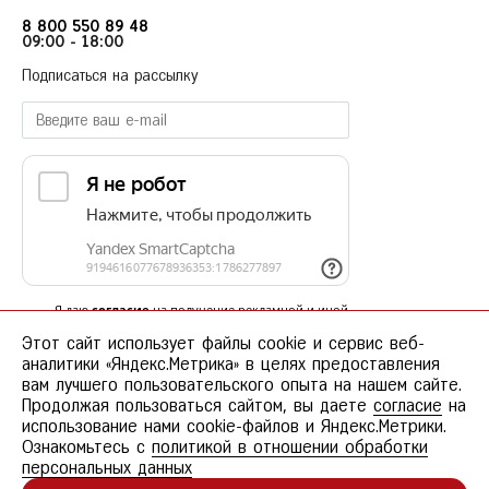
8 800 550 89 48
09:00 - 18:00
Подписаться на рассылку
Я даю
согласие
на получение рекламной и иной
информационной рассылки в соответствии с
политикой в отношении обработки
Этот сайт использует файлы cookie и сервис веб-
персональных данных
.
аналитики «Яндекс.Метрика» в целях предоставления
вам лучшего пользовательского опыта на нашем сайте.
ПОДПИСАТЬСЯ
Продолжая пользоваться сайтом, вы даете
согласие
на
использование нами cookie-файлов и Яндекс.Метрики.
Ознакомьтесь с
политикой в отношении обработки
персональных данных