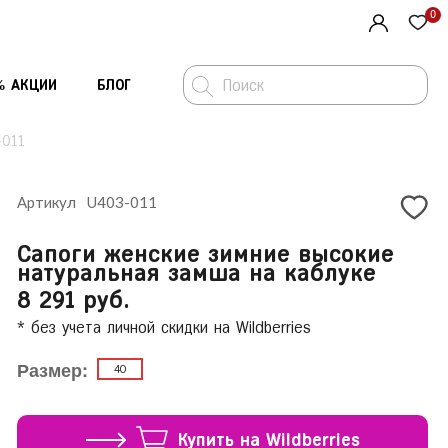
0
% АКЦИИ
БЛОГ
-011
Артикул
U403-011
Средства по уходу за обувью
Ремни
Сапоги женские зимние высокие
Стельки и полустельки
Шарфы и платки
натуральная замша на каблуке
 U403-
2 095
₽
8 291 руб.
рг
Шарфы и платки
Перчатки
* без учета личной скидки на Wildberries
Сумки
Стельки и полустельки
Размер:
40
Средства по уходу за обувью
Купить на Wildberries
ть заказ