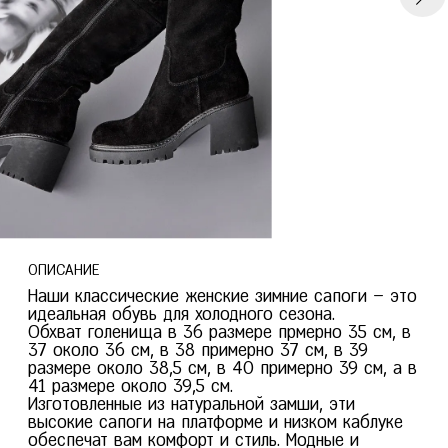
Тверь
Пермь
Тольятти
Тула
Ростов-на-Дону
Тюмень
Рязань
У
Уфа
Ч
Челябинск
Чита
Я
Ярославль
ОПИСАНИЕ
Наши классические женские зимние сапоги – это
идеальная обувь для холодного сезона.
Обхват голенища в 36 размере прмерно 35 см, в
37 около 36 см, в 38 примерно 37 см, в 39
размере около 38,5 см, в 40 примерно 39 см, а в
41 размере около 39,5 см.
Изготовленные из натуральной замши, эти
высокие сапоги на платформе и низком каблуке
обеспечат вам комфорт и стиль. Модные и