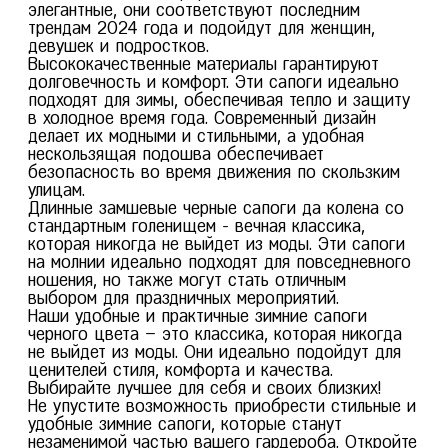
элегантные, они соответствуют последним
трендам 2024 года и подойдут для женщин,
девушек и подростков.
Высококачественные материалы гарантируют
долговечность и комфорт. Эти сапоги идеально
подходят для зимы, обеспечивая тепло и защиту
в холодное время года. Современный дизайн
делает их модными и стильными, а удобная
36
37
38
39
40
нескользящая подошва обеспечивает
безопасность во время движения по скользким
Сапоги женские зимние высокие натуральная замша на каблуке
011
улицам.
Длинные замшевые черные сапоги да колена со
Размер: 37
стандартным голенищем - вечная классика,
Колличество: 1
которая никогда не выйдет из моды. Эти сапоги
на молнии идеально подходят для повседневного
ношения, но также могут стать отличным
выбором для праздничных мероприятий.
Наши удобные и практичные зимние сапоги
черного цвета – это классика, которая никогда
не выйдет из моды. Они идеально подойдут для
ценителей стиля, комфорта и качества.
Выбирайте лучшее для себя и своих близких!
Не упустите возможность приобрести стильные и
удобные зимние сапоги, которые станут
незаменимой частью вашего гардероба. Откройте