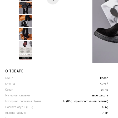
Сандалии
Кроссовки
П
Ж
Железногорск
Сабо
Р
К
Казань
Калуга
Красногорск
Краснодар
Красноярск
Курск
О ТОВАРЕ
Бренд
Baden
Страна
Китай
Сезон
зима
Материал стельки
евро шерсть
Материал подошвы обуви
ТПР (TPR, Термопластичная резина)
Полнота обуви (EUR)
G (7)
Высота каблука
7 см