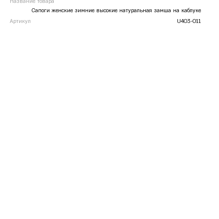
Название товара
Сапоги женские зимние высокие натуральная замша на каблуке
Артикул
U403-011